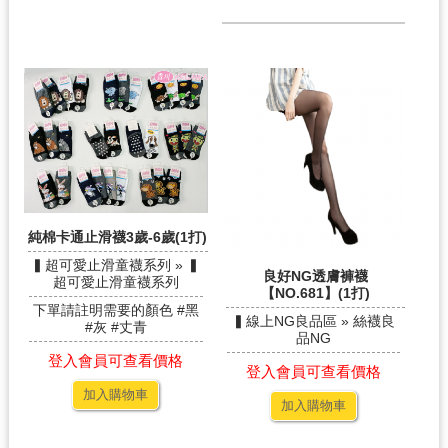
純棉卡通止滑襪3歲-6歲(1打)
▍超可愛止滑童襪系列 » ▍
良好NG透膚褲襪
超可愛止滑童襪系列
【NO.681】(1打)
下單請註明需要的顏色 #黑
▍線上NG良品區 » 絲襪良
#灰 #丈青
品NG
登入會員可查看價格
登入會員可查看價格
加入購物車
加入購物車