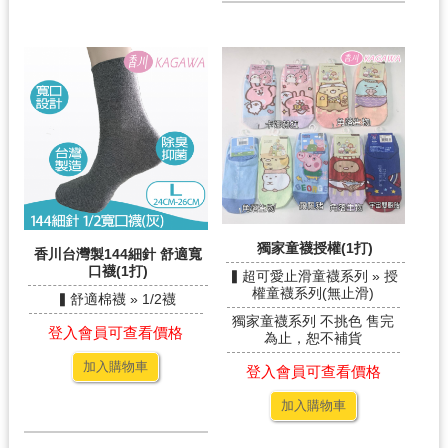
獨家童襪授權(1打)
香川台灣製144細針 舒適寬
口襪(1打)
▍超可愛止滑童襪系列 » 授
權童襪系列(無止滑)
▍舒適棉襪 » 1/2襪
獨家童襪系列 不挑色 售完
登入會員可查看價格
為止，恕不補貨
加入購物車
登入會員可查看價格
加入購物車