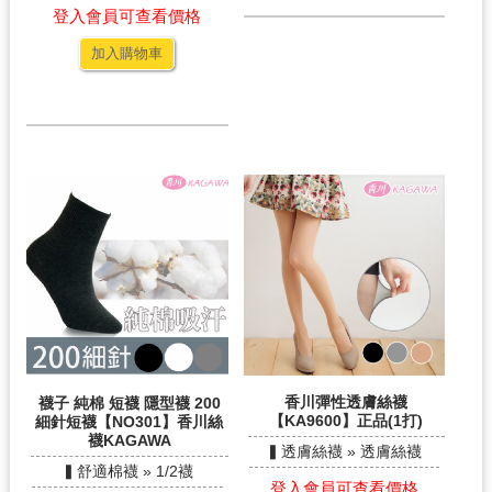
登入會員可查看價格
加入購物車
香川彈性透膚絲襪
襪子 純棉 短襪 隱型襪 200
【KA9600】正品(1打)
細針短襪【NO301】香川絲
襪KAGAWA
▍透膚絲襪 » 透膚絲襪
▍舒適棉襪 » 1/2襪
登入會員可查看價格