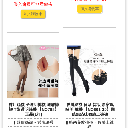
登入會員可查看價格
加入購物車
加入購物車
香川絲襪 全透明褲襪 透膚褲
香川絲襪 日系 韓版 原宿風
襪 T型透明絲襪 【NO788】
歐美 褲襪 【NO801-35】蝴
正品(1打)
蝶結貓咪假膝上褲襪
▍透膚絲襪 » 透膚絲襪
▍時尚花紋褲襪 » 假膝上褲
襪