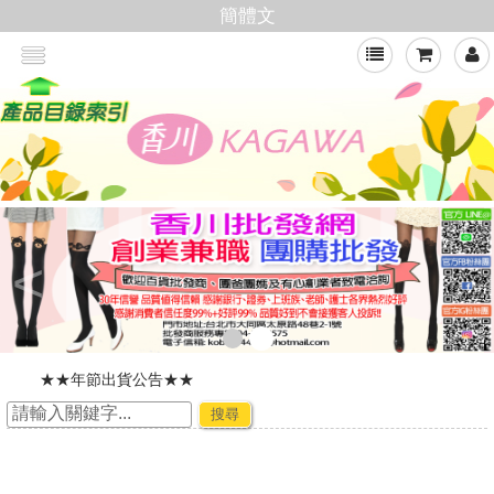
簡體文
>
加入會員,即可享有批發價格
新官網，購物好輕鬆
搜尋
☆ ★~廠商合作-專利技術~☆ ★
★★年節出貨公告★★