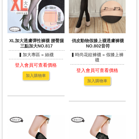
XL加大透膚彈性褲襪 腰臀腿
俏皮動物假膝上襪透膚褲襪
三點加大NO.817
NO.802音符
▍加大專區 » 絲襪
▍時尚花紋褲襪 » 假膝上褲
襪
登入會員可查看價格
登入會員可查看價格
加入購物車
加入購物車