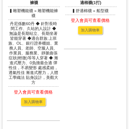
褲襪
適棉襪(1打)
▍雕塑機能襪 » 雕塑機能褲
▍舒適棉襪 » 船型襪
襪
登入會員可查看價格
丹尼係數60丹 ◆ 針對長時
間工作、久站的人設計 ◆
加入購物車
無論是長期站立、長期坐著
皆能穿著 ◆適合群族:上班
族、OL、銀行證券櫃姐、業
務人員、老師、空服人員、
作業員、服務業、靜脈曲張
症狀(輕微)等等人穿著 ◆ 漸
進式壓力、0負擔最合適 彈
性佳，不易變形 處感柔細，
透氣性佳 漸進式壓力，人體
工學織法 貼身設計，美觀大
方
登入會員可查看價格
加入購物車