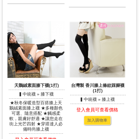
天鵝絨素面膝下襪(1打)
台灣製 香川膝上條紋踩腳襪
(1打)
▍中統襪 » 膝下襪
▍中統襪 » 膝上襪
★秋冬保暖造型百搭膝上天
鵝絨素面膝上襪 ★多種顏色
登入會員可查看價格
可選、隨意搭配 ★觸感柔
軟，親膚好舒適 ★讓您走在
加入購物車
街上光芒四射 ★穿搭達人必
備時尚膝上襪