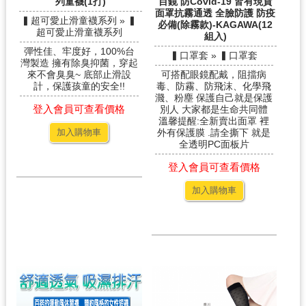
列童襪(1打)
目鏡 防Covid-19 皆有現貨
面罩抗霧通透 全臉防護 防疫
▍超可愛止滑童襪系列 » ▍
必備(除霧款)-KAGAWA(12
超可愛止滑童襪系列
組入)
彈性佳、牢度好，100%台
▍口罩套 » ▍口罩套
灣製造 擁有除臭抑菌，穿起
來不會臭臭~ 底部止滑設
可搭配眼鏡配戴，阻擋病
計，保護孩童的安全!!
毒、防霧、防飛沫、化學飛
濺、粉塵 保護自己就是保護
登入會員可查看價格
別人 大家都是生命共同體
溫馨提醒:全新賣出面罩 裡
加入購物車
外有保護膜 .請全撕下 就是
全透明PC面板片
登入會員可查看價格
加入購物車