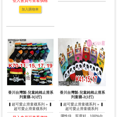
登入會員可查看價格
加入購物車
香川台灣製-兒童純棉止滑系
香川台灣製-兒童純棉止滑系
列童襪-3(1打)
列童襪-2(1打)
▍超可愛止滑童襪系列 » ▍
▍超可愛止滑童襪系列 » ▍
超可愛止滑童襪系列
超可愛止滑童襪系列
彈性佳、牢度好，100%台