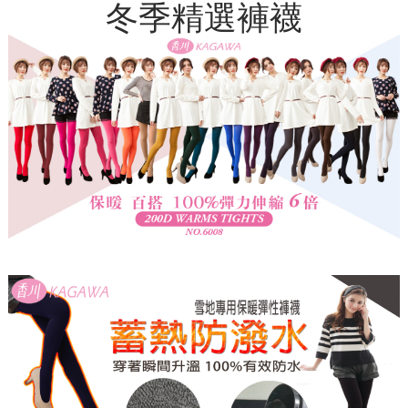
冬季精選褲襪