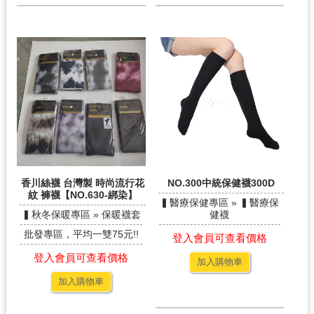
香川絲襪 台灣製 時尚流行花
NO.300中統保健襪300D
紋 褲襪【NO.630-綁染】
▍醫療保健專區 » ▍醫療保
▍秋冬保暖專區 » 保暖襪套
健襪
批發專區，平均一雙75元!!
登入會員可查看價格
登入會員可查看價格
加入購物車
加入購物車