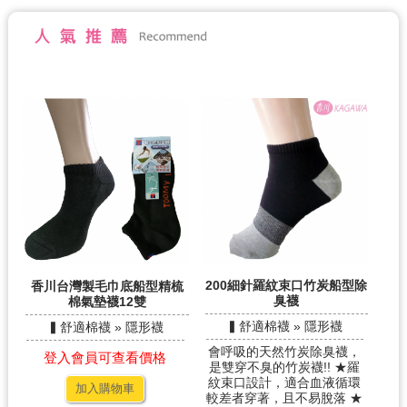
200細針羅紋束口竹炭船型除
香川台灣製毛巾底船型精梳
臭襪
棉氣墊襪12雙
▍舒適棉襪 » 隱形襪
▍舒適棉襪 » 隱形襪
會呼吸的天然竹炭除臭襪，
登入會員可查看價格
是雙穿不臭的竹炭襪!! ★羅
紋束口設計，適合血液循環
加入購物車
較差者穿著，且不易脫落 ★