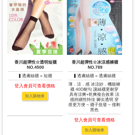
香川超彈性☆透明短襪
香川超彈性☆冰涼感褲襪
NO.4500
NO.789
▍透膚絲襪 » 短襪
▍透膚絲襪 » 透膚絲襪
薄．涼．感 冰涼紗．機能褲
登入會員可查看價格
襪 40D耐勾 讓絲襪更耐穿
具有涼爽+乾爽複合效果 涼
加入購物車
感持續性特佳 腳尖透明 穿
搭更方便 ~ 襪子批發 ~ 僅剩
黑色
登入會員可查看價格
加入購物車