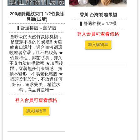
200細針羅紋束口 1/2竹炭除
香川 台灣製 糖果襪
臭襪(12雙)
▍舒適棉襪 » 1/2襪
▍舒適棉襪 » 船型襪
登入會員可查看價格
會呼吸的天然竹炭除臭襪，
是雙穿不臭的竹炭襪!! ★羅
加入購物車
紋束口設計，適合血液循環
較差者穿著，且不易脫落 ★
竹炭特性，抑菌防臭，穿久
不臭竹炭結構緻密 ★加固後
跟，穿著無任何束縛感，拉
抽不變形，不易老化鬆脫 ★
襪頭柔和設計，不放過任何
細節，追求完美，精益求
精，高品質是唯一
登入會員可查看價格
加入購物車