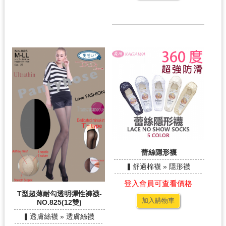
蕾絲隱形襪
▍舒適棉襪 » 隱形襪
登入會員可查看價格
T型超薄耐勾透明彈性褲襪-
加入購物車
NO.825(12雙)
▍透膚絲襪 » 透膚絲襪