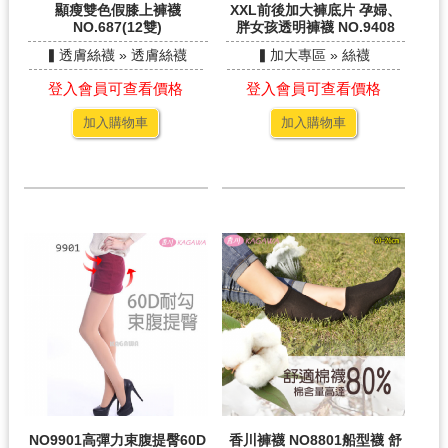
顯瘦雙色假膝上褲襪
XXL前後加大褲底片 孕婦、
NO.687(12雙)
胖女孩透明褲襪 NO.9408
▍透膚絲襪 » 透膚絲襪
▍加大專區 » 絲襪
登入會員可查看價格
登入會員可查看價格
加入購物車
加入購物車
NO9901高彈力束腹提臀60D
香川褲襪 NO8801船型襪 舒