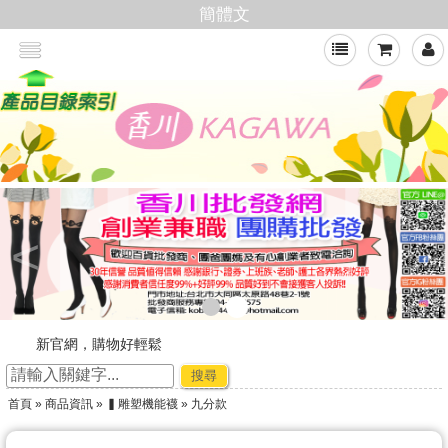
簡體文
<
新官網，購物好輕鬆
☆ ★~廠商合作-專利技術~☆ ★
搜尋
★★年節出貨公告★★
首頁
»
商品資訊
»
▍雕塑機能襪
» 九分款
加入會員,即可享有批發價格