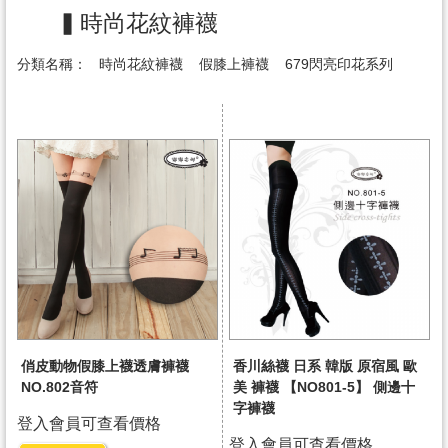
▍時尚花紋褲襪
分類名稱：
時尚花紋褲襪
假膝上褲襪
679閃亮印花系列
俏皮動物假膝上襪透膚褲襪
香川絲襪 日系 韓版 原宿風 歐
NO.802音符
美 褲襪 【NO801-5】 側邊十
字褲襪
登入會員可查看價格
登入會員可查看價格