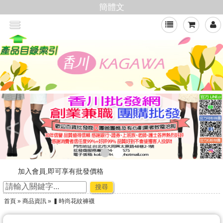
簡體文
<
加入會員,即可享有批發價格
新官網，購物好輕鬆
搜尋
☆ ★~廠商合作-專利技術~☆ ★
首頁
»
商品資訊
» ▍時尚花紋褲襪
★★年節出貨公告★★