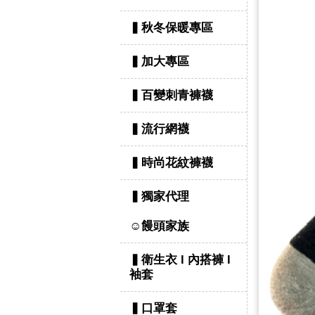
▍秋冬保暖專區
▍加大專區
▍百變刺青褲襪
▍流行網襪
▍時尚花紋褲襪
▍獨家代理
☺饅頭家族
▍衛生衣 l 內搭褲 l
袖套
▍口罩套