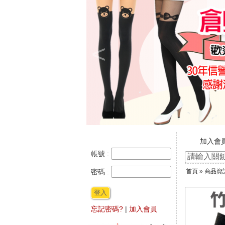
<
加入會
新官網
帳號 :
☆ ★~
密碼 :
首頁
»
商品資
★★年
登入
忘記密碼?
|
加入會員