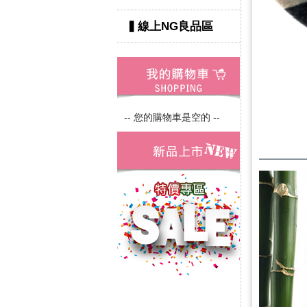
▍線上NG良品區
-- 您的購物車是空的 --