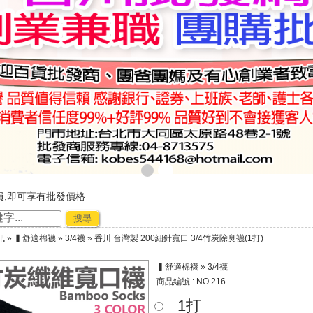
員,即可享有批發價格
，購物好輕鬆
搜尋
廠商合作-專利技術~☆ ★
訊
»
▍舒適棉襪
»
3/4襪
» 香川 台灣製 200細針寬口 3/4竹炭除臭襪(1打)
節出貨公告★★
▍舒適棉襪 » 3/4襪
商品編號 : NO.216
1打