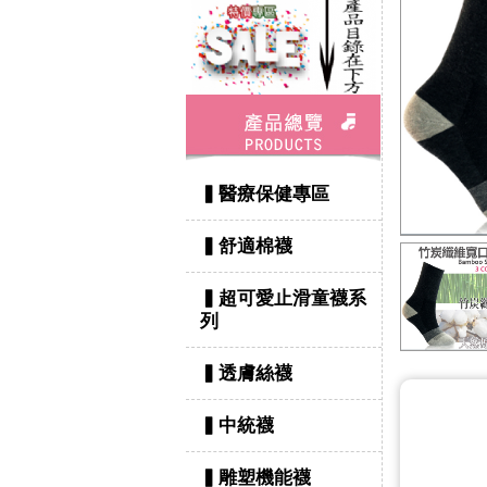
▍醫療保健專區
▍舒適棉襪
▍超可愛止滑童襪系
列
▍透膚絲襪
▍中統襪
▍雕塑機能襪