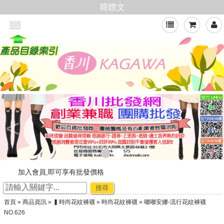
簡體文
<
加入會員,即可享有批發價格
新官網，購物好輕鬆
搜尋
☆ ★~廠商合作-專利技術~☆ ★
首頁
»
商品資訊
»
▍時尚花紋褲襪
»
時尚花紋褲襪
» 嘟嘟安娜-流行花紋褲襪
★★年節出貨公告★★
NO.626