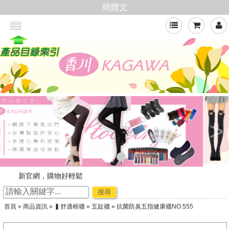
簡體文
>
新官網，購物好輕鬆
☆ ★~廠商合作-專利技術~☆ ★
搜尋
★★年節出貨公告★★
首頁
»
商品資訊
»
▍舒適棉襪
»
五趾襪
» 抗菌防臭五指健康襪NO.555
加入會員,即可享有批發價格