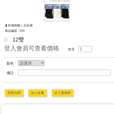
▍舒適棉襪 » 五趾襪
商品編號 : 555
12雙
登入會員可查看價格
數量 :
顏色 :
備註 :
我要詢價
加入收藏
加入購物車